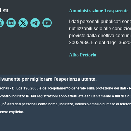
i su
Amministrazione Trasparente
I dati personali pubblicati son
riutilizzabili solo alle condizio
previste dalla direttiva comuni
2003/98/CE e dal d.lgs. 36/2
Albo Pretorio
sivamente per migliorare l'esperienza utente.
sonali - D. Lgs 196/2003
e del
Regolamento generale sulla protezione dei dati 
ostro indirizzo IP. Tali registrazioni sono effettuate esclusivamente a fini di s
e, né altri dati personali come nome, indirizzo, indirizzo email o numero di telef
enso esplicito.
Dichiarazione Accessibilità
CC BY 4.0 IT