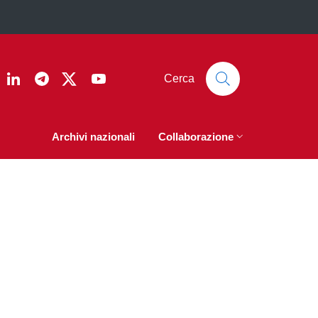
ook
nstagram
Linkedin
Telegram
Twitter
YouTube
Cerca
Archivi nazionali
Collaborazione