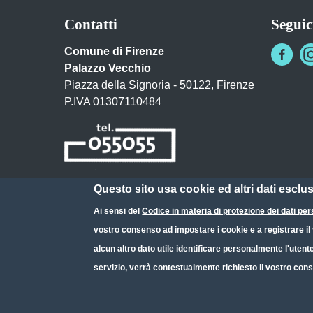
Contatti
Seguic
Comune di Firenze
Palazzo Vecchio
Piazza della Signoria - 50122, Firenze
P.IVA 01307110484
Questo sito usa cookie ed altri dati esclu
Posta Elettronica Certificata
Ai sensi del
Codice in materia di protezione dei dati per
URP - Ufficio Relazioni con il Pubblico
vostro consenso ad impostare i cookie e a registrare il v
alcun altro dato utile identificare personalmente l'utent
servizio, verrà contestualmente richiesto il vostro cons
Small prints
Useful links section
Redazione web
Privacy
Note legali