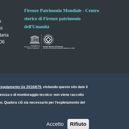
Firenze Patrimonio Mondiale - Centro
storico di Firenze patrimonio
o
dell'Umanità
ni
taria
006
- Regolamento Ue 2016/679
, visitando questo sito date il
icurezza e di monitoraggio tecnico: non viene raccolto
ono. Qualora ciò sia necessario per l’espletamento del
Accetto
Rifiuto