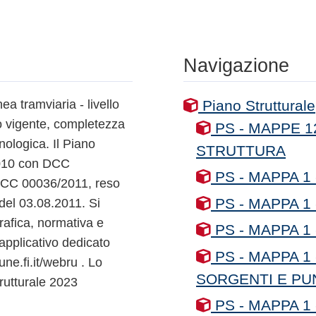
Navigazione
ea tramviaria - livello
Piano Strutturale
o vigente, completezza
PS - MAPPE 12
nologica. Il Piano
STRUTTURA
.2010 con DCC
PS - MAPPA 1
DCC 00036/2011, reso
PS - MAPPA 1
del 03.08.2011. Si
rafica, normativa e
PS - MAPPA 1
applicativo dedicato
PS - MAPPA 1
une.fi.it/webru . Lo
SORGENTI E PUN
rutturale 2023
PS - MAPPA 1