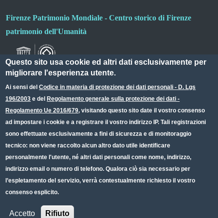
Firenze Patrimonio Mondiale - Centro storico di Firenze
patrimonio dell'Umanità
Questo sito usa cookie ed altri dati esclusivamente per
migliorare l'esperienza utente.
Ai sensi del
Codice in materia di protezione dei dati personali - D. Lgs
196/2003
e del
Regolamento generale sulla protezione dei dati -
Useful links section
Small prints
Regolamento Ue 2016/679
, visitando questo sito date il vostro consenso
Redazione web
ad impostare i cookie e a registrare il vostro indirizzo IP. Tali registrazioni
sono effettuate esclusivamente a fini di sicurezza e di monitoraggio
Privacy
tecnico: non viene raccolto alcun altro dato utile identificare
Note legali
personalmente l'utente, né altri dati personali come nome, indirizzo,
indirizzo email o numero di telefono. Qualora ciò sia necessario per
Dichiarazione Accessibilità
l’espletamento del servizio, verrà contestualmente richiesto il vostro
consenso esplicito.
CC BY 4.0 IT
Accetto
Rifiuto