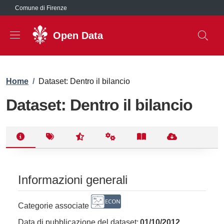
Salta al contenuto principale
Comune di Firenze
Open Data
Briciole di pane
Home
/
Dataset: Dentro il bilancio
Dataset: Dentro il bilancio
Informazioni generali
Categorie associate
Data di pubblicazione del dataset:
01/10/2012