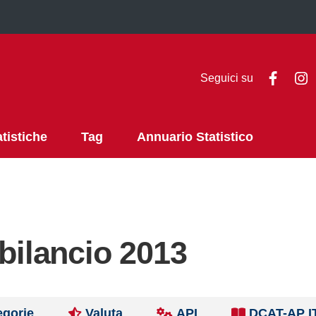
Faceb
I
Seguici su
atistiche
Tag
Annuario Statistico
 bilancio 2013
egorie
Valuta
API
DCAT-AP I