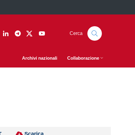
ook
nstagram
Linkedin
Telegram
Twitter
YouTube
Cerca
Archivi nazionali
Collaborazione
T
Scarica