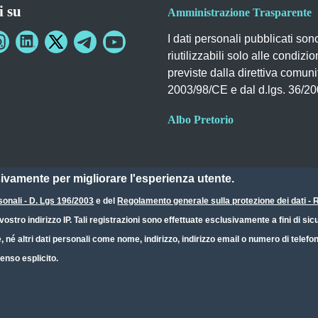
i su
Amministrazione Trasparente
I dati personali pubblicati son
riutilizzabili solo alle condizio
previste dalla direttiva comuni
2003/98/CE e dal d.lgs. 36/2
Albo Pretorio
sivamente per migliorare l'esperienza utente.
sonali - D. Lgs 196/2003
e del
Regolamento generale sulla protezione dei dati 
ostro indirizzo IP. Tali registrazioni sono effettuate esclusivamente a fini di s
e, né altri dati personali come nome, indirizzo, indirizzo email o numero di telef
enso esplicito.
Dichiarazione Accessibilità
CC BY 4.0 IT