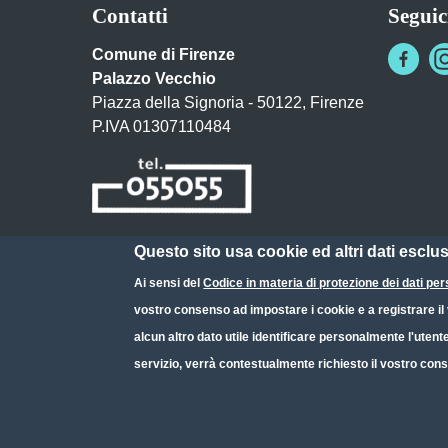
Contatti
Seguic
Comune di Firenze
Palazzo Vecchio
Piazza della Signoria - 50122, Firenze
P.IVA 01307110484
Questo sito usa cookie ed altri dati esclu
Posta Elettronica Certificata
Ai sensi del
Codice in materia di protezione dei dati per
URP - Ufficio Relazioni con il Pubblico
vostro consenso ad impostare i cookie e a registrare il v
alcun altro dato utile identificare personalmente l'utent
servizio, verrà contestualmente richiesto il vostro cons
Small prints
Useful links section
Redazione web
Privacy
Note legali