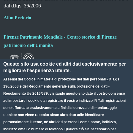
dal d.lgs. 36/2006
Albo Pretorio
Firenze Patrimonio Mondiale - Centro storico di Firenze
patrimonio dell'Umanità
Questo sito usa cookie ed altri dati esclusivamente per
migliorare l'esperienza utente.
Ai sensi del
Codice in materia di protezione dei dati personali - D. Lgs
196/2003
e del
Regolamento generale sulla protezione dei dati -
Useful links section
Small prints
Regolamento Ue 2016/679
, visitando questo sito date il vostro consenso
Redazione web
ad impostare i cookie e a registrare il vostro indirizzo IP. Tali registrazioni
sono effettuate esclusivamente a fini di sicurezza e di monitoraggio
Privacy
tecnico: non viene raccolto alcun altro dato utile identificare
Note legali
personalmente l'utente, né altri dati personali come nome, indirizzo,
indirizzo email o numero di telefono. Qualora ciò sia necessario per