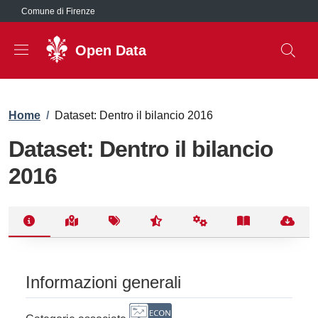
Salta al contenuto principale
Comune di Firenze
Open Data
Briciole di pane
Home
/
Dataset: Dentro il bilancio 2016
Dataset: Dentro il bilancio
2016
Informazioni generali