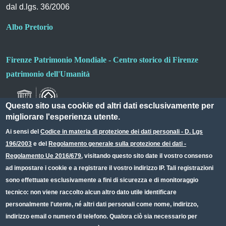
dal d.lgs. 36/2006
Albo Pretorio
Firenze Patrimonio Mondiale - Centro storico di Firenze
patrimonio dell'Umanità
Questo sito usa cookie ed altri dati esclusivamente per
migliorare l'esperienza utente.
Ai sensi del
Codice in materia di protezione dei dati personali - D. Lgs
196/2003
e del
Regolamento generale sulla protezione dei dati -
Useful links section
Small prints
Regolamento Ue 2016/679
, visitando questo sito date il vostro consenso
Redazione web
ad impostare i cookie e a registrare il vostro indirizzo IP. Tali registrazioni
sono effettuate esclusivamente a fini di sicurezza e di monitoraggio
Privacy
tecnico: non viene raccolto alcun altro dato utile identificare
Note legali
personalmente l'utente, né altri dati personali come nome, indirizzo,
indirizzo email o numero di telefono. Qualora ciò sia necessario per
Dichiarazione Accessibilità