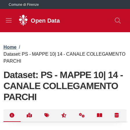
Salta al contenuto principale
Comune di Firenze
Open Data
Briciole di pane
Home
/
Dataset: PS - MAPPE 10| 14 - CANALE COLLEGAMENTO
PARCHI
Dataset: PS - MAPPE 10| 14 -
CANALE COLLEGAMENTO
PARCHI