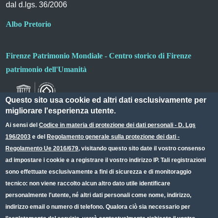
dal d.lgs. 36/2006
Albo Pretorio
Firenze Patrimonio Mondiale - Centro storico di Firenze
patrimonio dell'Umanità
Questo sito usa cookie ed altri dati esclusivamente per
migliorare l'esperienza utente.
Ai sensi del
Codice in materia di protezione dei dati personali - D. Lgs
196/2003
e del
Regolamento generale sulla protezione dei dati -
Useful links section
Small prints
Regolamento Ue 2016/679
, visitando questo sito date il vostro consenso
Redazione web
ad impostare i cookie e a registrare il vostro indirizzo IP. Tali registrazioni
sono effettuate esclusivamente a fini di sicurezza e di monitoraggio
Privacy
tecnico: non viene raccolto alcun altro dato utile identificare
Note legali
personalmente l'utente, né altri dati personali come nome, indirizzo,
indirizzo email o numero di telefono. Qualora ciò sia necessario per
Dichiarazione Accessibilità