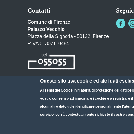
Contatti
Seguic
Comune di Firenze
Palazzo Vecchio
Piazza della Signoria - 50122, Firenze
P.IVA 01307110484
Questo sito usa cookie ed altri dati esclu
Posta Elettronica Certificata
Ai sensi del
Codice in materia di protezione dei dati per
URP - Ufficio Relazioni con il Pubblico
vostro consenso ad impostare i cookie e a registrare il v
alcun altro dato utile identificare personalmente l'utent
servizio, verrà contestualmente richiesto il vostro cons
Small prints
Useful links section
Redazione web
Privacy
Note legali