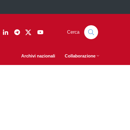
ook
nstagram
Linkedin
Telegram
Twitter
YouTube
Cerca
Archivi nazionali
Collaborazione