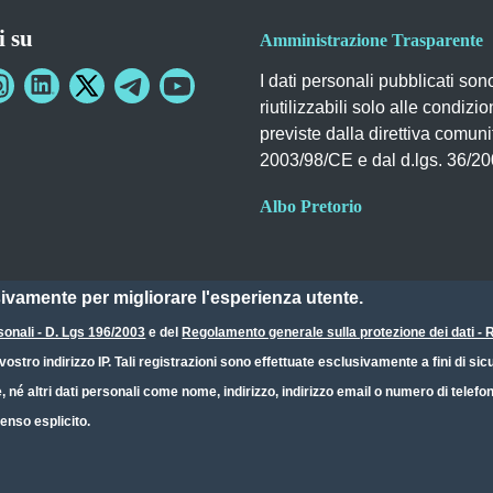
i su
Amministrazione Trasparente
I dati personali pubblicati son
riutilizzabili solo alle condizio
previste dalla direttiva comuni
2003/98/CE e dal d.lgs. 36/2
Albo Pretorio
sivamente per migliorare l'esperienza utente.
sonali - D. Lgs 196/2003
e del
Regolamento generale sulla protezione dei dati 
ostro indirizzo IP. Tali registrazioni sono effettuate esclusivamente a fini di s
e, né altri dati personali come nome, indirizzo, indirizzo email o numero di telef
enso esplicito.
Dichiarazione Accessibilità
CC BY 4.0 IT