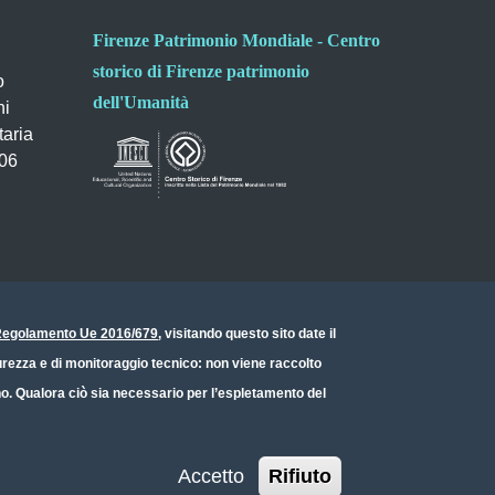
Firenze Patrimonio Mondiale - Centro
storico di Firenze patrimonio
o
dell'Umanità
ni
taria
006
- Regolamento Ue 2016/679
, visitando questo sito date il
icurezza e di monitoraggio tecnico: non viene raccolto
ono. Qualora ciò sia necessario per l’espletamento del
Accetto
Rifiuto