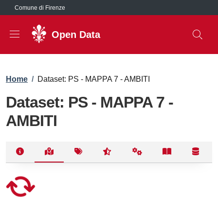
Salta al contenuto principale
Comune di Firenze
Open Data
Briciole di pane
Home
/
Dataset: PS - MAPPA 7 - AMBITI
Dataset: PS - MAPPA 7 -
AMBITI