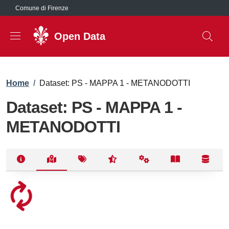
Salta al contenuto principale
Comune di Firenze
Open Data
Briciole di pane
Home
/
Dataset: PS - MAPPA 1 - METANODOTTI
Dataset: PS - MAPPA 1 -
METANODOTTI