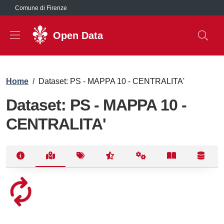
Salta al contenuto principale
Comune di Firenze
Open Data
Briciole di pane
Home
/
Dataset: PS - MAPPA 10 - CENTRALITA'
Dataset: PS - MAPPA 10 -
CENTRALITA'